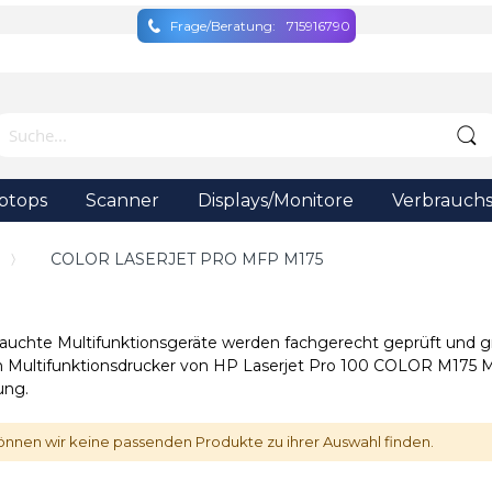
Frage/Beratung:
715916790
ptops
Scanner
Displays/Monitore
Verbrauchs
COLOR LASERJET PRO MFP M175
auchte Multifunktionsgeräte werden fachgerecht geprüft und gr
 Multifunktionsdrucker von HP Laserjet Pro 100 COLOR M175 MF
ung.
önnen wir keine passenden Produkte zu ihrer Auswahl finden.