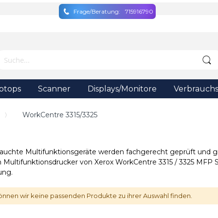
Frage/Beratung:
715916790
ptops
Scanner
Displays/Monitore
Verbrauchs
WorkCentre 3315/3325
auchte Multifunktionsgeräte werden fachgerecht geprüft und gr
 Multifunktionsdrucker von Xerox WorkCentre 3315 / 3325 MFP Se
ung.
önnen wir keine passenden Produkte zu ihrer Auswahl finden.