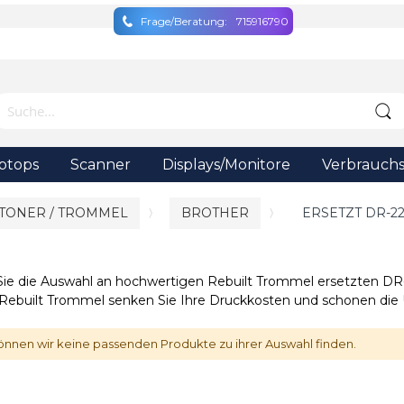
Frage/Beratung:
715916790
ptops
Scanner
Displays/Monitore
Verbrauchs
 TONER / TROMMEL
BROTHER
ERSETZT DR-2
 Sie die Auswahl an hochwertigen Rebuilt Trommel ersetzten DR
n Rebuilt Trommel senken Sie Ihre Druckkosten und schonen die
önnen wir keine passenden Produkte zu ihrer Auswahl finden.