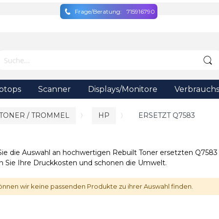
Frage/Beratung:
715916790
ptops
Scanner
Displays/Monitore
Verbrauchs
 TONER / TROMMEL
HP
ERSETZT Q7583
Sie die Auswahl an hochwertigen Rebuilt Toner ersetzten Q7583 f
n Sie Ihre Druckkosten und schonen die Umwelt.
önnen wir keine passenden Produkte zu ihrer Auswahl finden.