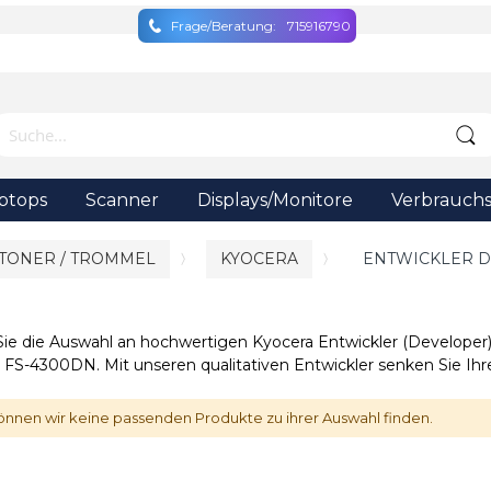
Frage/Beratung:
715916790
ptops
Scanner
Displays/Monitore
Verbrauchs
 TONER / TROMMEL
KYOCERA
ENTWICKLER D
 Sie die Auswahl an hochwertigen Kyocera Entwickler (Develope
FS-4300DN. Mit unseren qualitativen Entwickler senken Sie Ih
önnen wir keine passenden Produkte zu ihrer Auswahl finden.