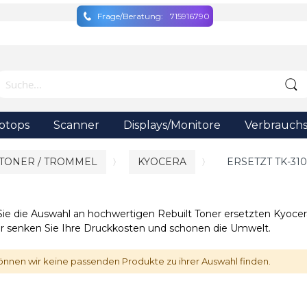
Frage/Beratung:
715916790
ptops
Scanner
Displays/Monitore
Verbrauchs
 TONER / TROMMEL
KYOCERA
ERSETZT TK-31
Sie die Auswahl an hochwertigen Rebuilt Toner ersetzten Kyocer
er senken Sie Ihre Druckkosten und schonen die Umwelt.
önnen wir keine passenden Produkte zu ihrer Auswahl finden.