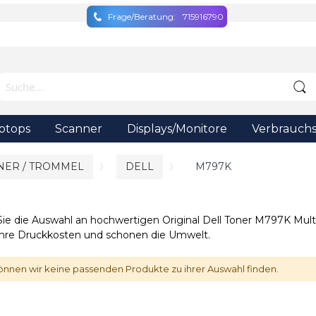
Frage/Beratung:
715916790
ptops
Scanner
Displays/Monitore
Verbrauchs
NER / TROMMEL
DELL
M797K
Sie die Auswahl an hochwertigen Original Dell Toner M797K Multi
Ihre Druckkosten und schonen die Umwelt.
önnen wir keine passenden Produkte zu ihrer Auswahl finden.