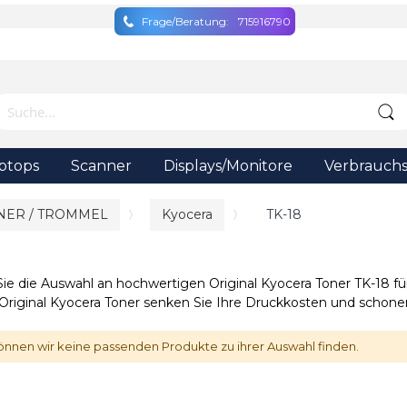
Frage/Beratung:
715916790
ptops
Scanner
Displays/Monitore
Verbrauchs
NER / TROMMEL
Kyocera
TK-18
Sie die Auswahl an hochwertigen Original Kyocera Toner TK-18 f
 Original Kyocera Toner senken Sie Ihre Druckkosten und schon
önnen wir keine passenden Produkte zu ihrer Auswahl finden.