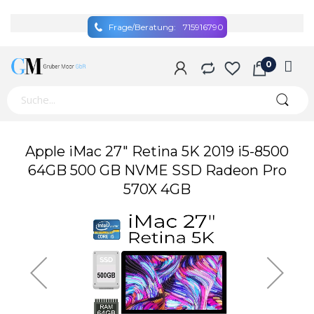
Frage/Beratung:
715916790
Zum
Apple iMac 27" Retina 5K 2019 i5-8500
Ende
64GB 500 GB NVME SSD Radeon Pro
der
570X 4GB
Bildgalerie
springen