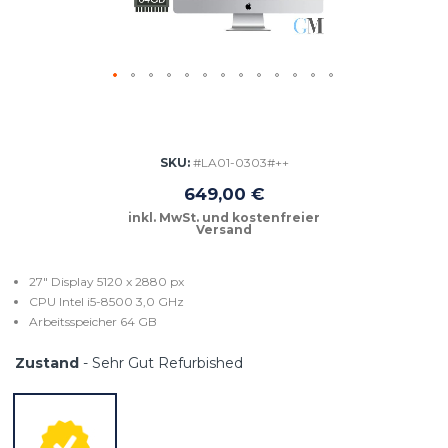
Zum
Anfang
der
Bildgalerie
SKU
#LA01-0303#++
springen
649,00 €
27" Display 5120 x 2880 px
CPU Intel i5-8500 3,0 GHz
Arbeitsspeicher 64 GB
Zustand
- Sehr Gut Refurbished