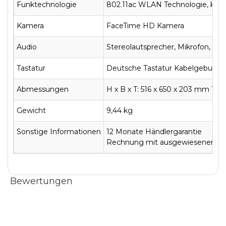
Funktechnologie
802.11ac WLAN Technologie, kompa
Kamera
FaceTime HD Kamera
Audio
Stereolautsprecher, Mikrofon, 3,5
Tastatur
Deutsche Tastatur Kabelgebund
Abmessungen
H x B x T: 516 x 650 x 203 mm Tie
Gewicht
9,44 kg
Sonstige Informationen
12 Monate Händlergarantie
Rechnung mit ausgewiesener MwSt
Bewertungen