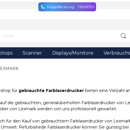
Frage/Beratung:
715916790
ptops
Scanner
Displays/Monitore
Verbrauchs
LEXMARK
eshop für
gebrauchte Farblaserdrucker
bieten eine Vielzahl a
 auf die gebrauchten, generalüberholten Farblaserdrucker von 
ucker von Lexmark werden von uns professionell gewartet.
 sich für den Kauf von gebrauchtem Farblaserdrucker von Lexmar
 Umwelt. Refurbishede Farblaserdrucker können Sie günstig bei