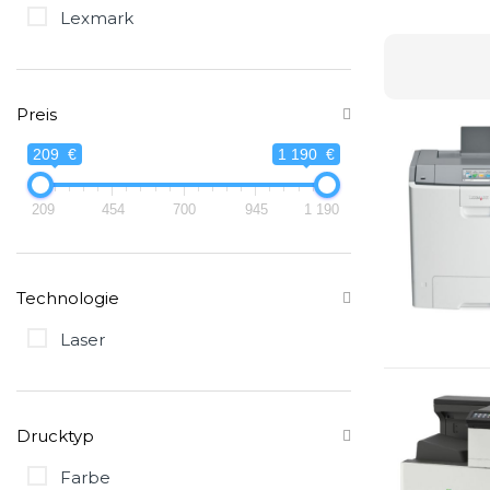
Lexmark
Preis
209 €
1 190 €
209
454
700
945
1 190
Technologie
Laser
Drucktyp
Farbe