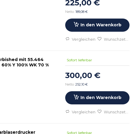
225,00 €
189,08 €
In den Warenkorb
Vergleichen
Wunschzettel
rbished mit 55.464
Sofort lieferbar
gedruckte Seiten Toner B neu C neu M 60% Y 100% WK 70 %
300,00 €
252,10 €
In den Warenkorb
Vergleichen
Wunschzettel
arblaserdrucker
Sofort lieferbar