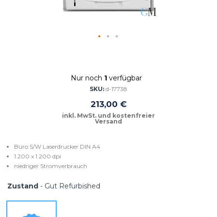
Zum
Anfang
der
Nur noch
1
verfügbar
Bildgalerie
springen
SKU
d-17738
213,00 €
Büro S/W Laserdrucker DIN A4
1.200 x 1.200 dpi
niedriger Stromverbrauch
Zustand
- Gut Refurbished