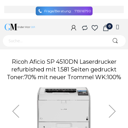
Frage/Beratung:
715916790
Zum
Ricoh Aficio SP 4510DN Laserdrucker
Ende
refurbished mit 1.581 Seiten gedruckt
der
Toner:70% mit neuer Trommel WK:100%
Bildgalerie
springen