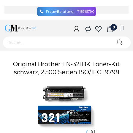
Frage/Beratung:
715916790
Zum
Original Brother TN-321BK Toner-Kit
Ende
schwarz, 2.500 Seiten ISO/IEC 19798
der
Bildgalerie
springen