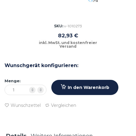
Zum
Anfang
der
Bildgalerie
SKU
v-1010273
springen
82,93 €
Wunschgerät konfigurieren:
Menge:
In den Warenkorb
Wunschzettel
Vergleichen
Details
Weitere Informationen