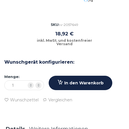
Zum
Anfang
der
Bildgalerie
SKU
v-2057649
springen
18,92 €
Wunschgerät konfigurieren:
Menge:
In den Warenkorb
Wunschzettel
Vergleichen
Details
Weitere Informationen