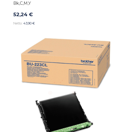
Bk,C,M,Y
52,24 €
43,90 €