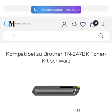
Frage/Beratung:
715916790
Zum
Kompatibel zu Brother TN-247BK Toner-
Ende
Kit schwarz
der
Bildgalerie
springen